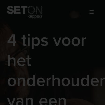
Ga
naar
inhoud
4 tips voor
het
onderhoude
van een