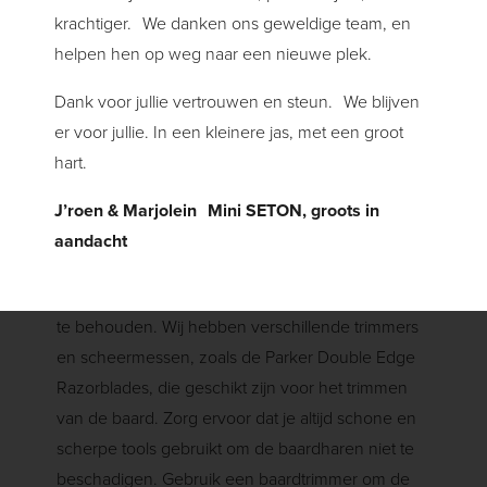
Tip 4: Het
krachtiger. We danken ons geweldige team, en
helpen hen op weg naar een nieuwe plek.
trimmen van
Dank voor jullie vertrouwen en steun. We blijven
er voor jullie. In een kleinere jas, met een groot
de baard
hart.
J’roen & Marjolein Mini SETON, groots in
aandacht
Regelmatig trimmen is belangrijk om de baard in
goede conditie te houden en de gewenste vorm
te behouden. Wij hebben verschillende trimmers
en scheermessen, zoals de Parker Double Edge
Razorblades, die geschikt zijn voor het trimmen
van de baard. Zorg ervoor dat je altijd schone en
scherpe tools gebruikt om de baardharen niet te
beschadigen. Gebruik een baardtrimmer om de