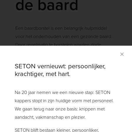
de baard
Een baardborstel is een belangrijk hulpmiddel
voor het onderhouden van een gezonde baard.
Door regelmatig te borstelen worden dode
huidcellen en vuil verwijderd, terwijl het de
bloedcirculatie in de huid stimuleert. Depot heeft
SETON vernieuwt: persoonlijker,
een mooie collectie baardborstels, zoals de Depot
krachtiger, met hart.
No. 505 Beard Brush, die is gemaakt van zachte
varkensharen en geschikt is voor dagelijks
Na 20 jaar nemen we een nieuwe stap: SETON
gebruik. Borstel je baard voor het slapengaan en
kappers stopt in zijn huidige vorm met personeel.
’s ochtends om de baardharen zacht en gezond
We gaan terug naar onze basis: knippen met
te houden.
aandacht, vakmanschap en plezier.
SETON blijft bestaan kleiner, persoonlijker,