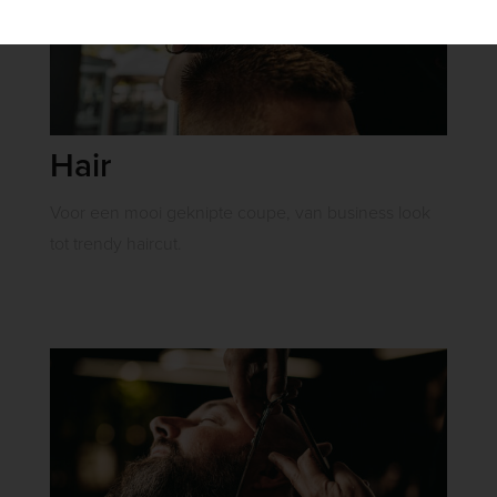
Hair
Voor een mooi geknipte coupe, van business look
tot trendy haircut.