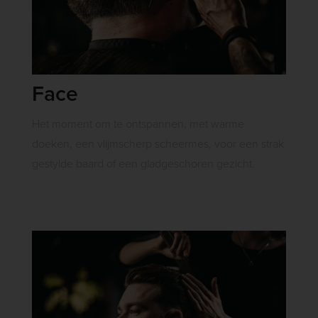
Face
Het moment om te ontspannen, met warme
doeken, een vlijmscherp scheermes, voor een strak
gestylde baard of een gladgeschoren gezicht.