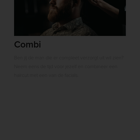
Combi
Ben jij de man die er compleet verzorgt uit wil zien?
Neem eens de tijd voor jezelf en combineer een
haircut met een van de facials.