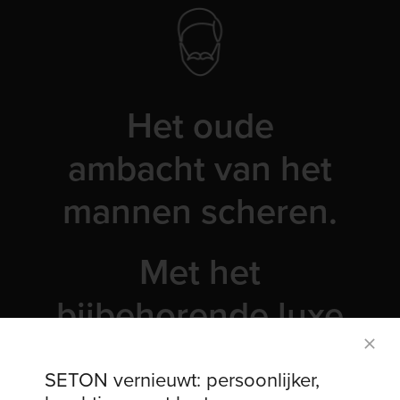
Het oude
ambacht van het
mannen scheren.
Met het
bijbehorende luxe
gevoel.
SETON vernieuwt: persoonlijker,