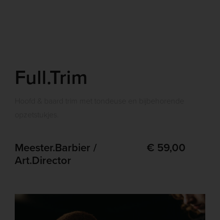
Full.Trim
Hoofd & baard trim met tondeuse en bijbehorende
opzetstukjes.
Meester.Barbier /
€ 59,00
Art.Director