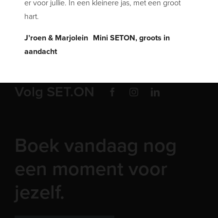
er voor jullie. In een kleinere jas, met een groot
hart.
J’roen & Marjolein Mini SETON, groots in
aandacht
Volg SET.ON
Boek vandaag nog
een moment voor
jezelf.